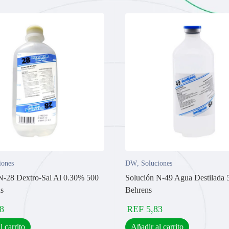
iones
DW
,
Soluciones
N-28 Dextro-Sal Al 0.30% 500
Solución N-49 Agua Destilada 
s
Behrens
8
REF
5,83
l carrito
Añadir al carrito