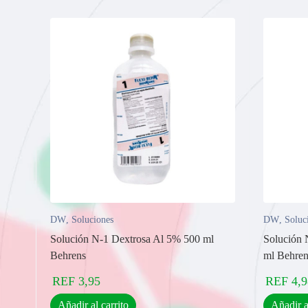
DW
,
Soluciones
DW
,
Soluc
Solución N-1 Dextrosa Al 5% 500 ml
Solución 
Behrens
ml Behren
REF
3,95
REF
4,9
Añadir al carrito
Añadir a