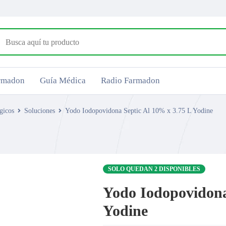
armadon
Guía Médica
Radio Farmadon
gicos
Soluciones
Yodo Iodopovidona Septic Al 10% x 3.75 L Yodine
SOLO QUEDAN 2 DISPONIBLES
Yodo Iodopovidona
Yodine