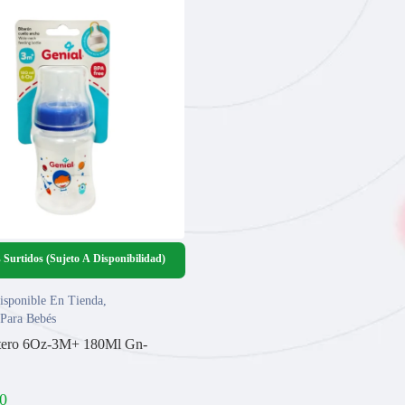
 Surtidos (Sujeto A Disponibilidad)
isponible En Tienda
,
 Para Bebés
etero 6Oz-3M+ 180Ml Gn-
0