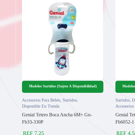
Modelos Surtidos (Sujeto A Disponibilidad)
Modelos
Accesorios Para Bebés
,
Surtidos
,
Surtidos
,
D
Disponible En Tienda
Accesorios
Genial Tetero Boca Ancha 6M+ Gn-
Genial T
Fb33-330P
Fb6052-1
REF
7,25
REF
4,5