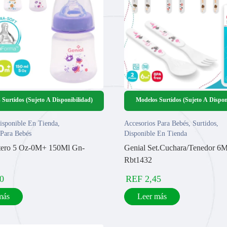
 Surtidos (Sujeto A Disponibilidad)
Modelos Surtidos (Sujeto A Dispon
isponible En Tienda
,
Accesorios Para Bebés
,
Surtidos
,
 Para Bebés
Disponible En Tienda
etero 5 Oz-0M+ 150Ml Gn-
Genial Set.Cuchara/Tenedor 6
Rbt1432
0
REF
2,45
más
Leer más