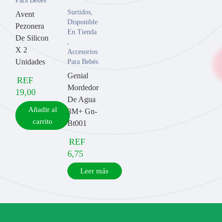
Para Bebés
Surtidos
,
Avent
Disponible
Pezonera
En Tienda
De Silicon
,
X 2
Accesorios
Unidades
Para Bebés
Genial
REF
Mordedor
19,00
De Agua
Añadir al
3M+ Gn-
carrito
Bt001
REF
6,75
Leer más