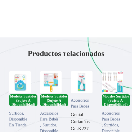
Productos relacionados
Modelos Surtidos
Modelos Surtidos
Modelos Surtidos
Accesorios
(Sujeto A
(Sujeto A
(Sujeto A
Disponibilidad)
Disponibilidad)
Disponibilidad)
Para Bebés
Surtidos
,
Accesorios
Accesorios
Genial
Disponible
Para Bebés
Para Bebés
Cortauñas
En Tienda
,
Surtidos
,
,
Surtidos
,
Gn-K227
,
Disponible
Disponible