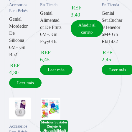
Accesorios
En Tienda
En Tienda
REF
Para Bebés
Genial
Genial
3,40
Genial
Alimentad
Set.Cuchar
Añadir al
Mordedor
or De Fruta
a/Tenedor
carrito
De
6M+. Gn-
6M+ Gn-
Silicona
Fsyy016.
Rbt1432
6M+ Gn-
REF
REF
B52
6,45
2,45
REF
Leer más
Leer más
4,30
Leer más
Modelos Surtidos
Accesorios
(Sujeto A
Disponibilidad)