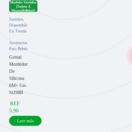
Modelos Surtidos
(Sujeto A
Disponibilidad)
Surtidos
,
Disponible
En Tienda
,
Accesorios
Para Bebés
Genial
Mordedor
De
Silicona
6M+ Gn-
St298B
REF
5,90
Leer más