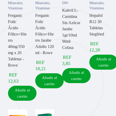
Minerales
,
Minerales
,
DW
Minerales
,
Vitaminas
Vitaminas
Vitaminas
Kativil L-
Ferganic
Ferganic
Hepafol
Carnitina
Folic
Folic
B12 30
Sin Azúcar
Ácido
Ácido
Tabletas
Jarabe
Fólico+Hie
Fólico+Hie
Siegfried
1gr/10ml
rro
rro Jarabe
90ml
REF
40mg/350
Adulto 120
Cofasa
12,28
mg x 20
ml - Rowe
REF
Tabletas -
Añadir al
REF
3,85
Rowe
carrito
18,21
Añadir al
REF
Añadir al
carrito
12,63
carrito
Añadir al
carrito