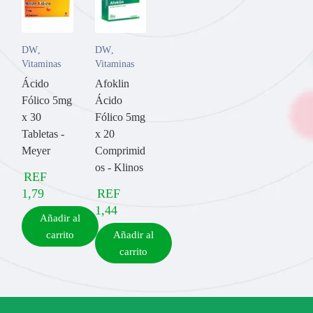
DW
,
DW
,
Vitaminas
Vitaminas
Ácido
Afoklin
Fólico 5mg
Ácido
x 30
Fólico 5mg
Tabletas -
x 20
Meyer
Comprimid
os - Klinos
REF
1,79
REF
1,44
Añadir al
carrito
Añadir al
carrito