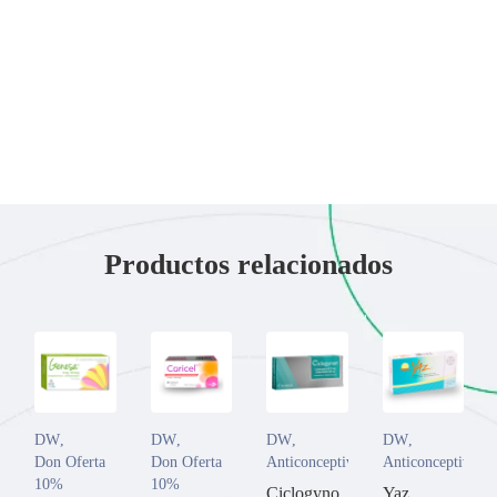
Productos relacionados
DW
,
DW
,
DW
,
DW
,
Don Oferta
Don Oferta
Anticonceptivos
Anticonceptivos
10%
10%
Ciclogyno
Yaz