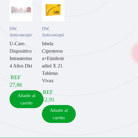
DW
,
DW
,
Anticonceptivos
Anticonceptivos
U-Care-
Isbela
Dispositivo
Ciproteron
Intrauterino
a+Etinilestr
4 Años Dkt
adiol X 21
Tabletas
REF
Vivax
27,86
REF
Añadir al
12,91
carrito
Añadir al
carrito