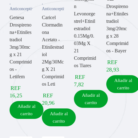
,
,
n
Drospireno
Anticonceptivos
Anticonceptivos
Levonorge
na+Etiniles
Genesa
Caricel
strel+Etinil
tradiol
Drospireno
Clormadin
estradiol
3mg/20mc
na+Etiniles
ona
0.15Mg/0.
g x 28
tradiol
Acetato -
03Mg X
Comprimid
3mg/30mc
Etinilestrad
21
os - Bayer
g x 21
iol
Comprimid
Comprimid
2Mg/30Mc
REF
os Tiares
os -
g X 21
28,93
Letifem
Comprimid
REF
Añadir al
os Leti
7,82
REF
carrito
16,25
REF
Añadir al
20,96
carrito
Añadir al
carrito
Añadir al
carrito