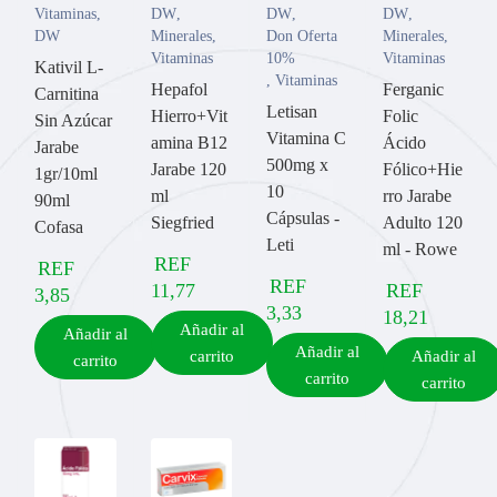
Vitaminas
,
DW
,
DW
,
DW
,
DW
Minerales
,
Don Oferta
Minerales
,
Vitaminas
10%
Vitaminas
Kativil L-
,
Vitaminas
Hepafol
Ferganic
Carnitina
Letisan
Hierro+Vit
Folic
Sin Azúcar
Vitamina C
amina B12
Ácido
Jarabe
500mg x
Jarabe 120
Fólico+Hie
1gr/10ml
10
ml
rro Jarabe
90ml
Cápsulas -
Siegfried
Adulto 120
Cofasa
Leti
ml - Rowe
REF
REF
REF
11,77
REF
3,85
3,33
18,21
Añadir al
Añadir al
Añadir al
carrito
Añadir al
carrito
carrito
carrito