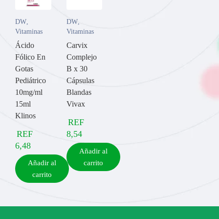
DW
,
DW
,
Vitaminas
Vitaminas
Ácido
Carvix
Fólico En
Complejo
Gotas
B x 30
Pediátrico
Cápsulas
10mg/ml
Blandas
15ml
Vivax
Klinos
REF
REF
8,54
6,48
Añadir al
Añadir al
carrito
carrito