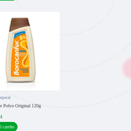
rporal
r Polvo Original 120g
4
l carrito