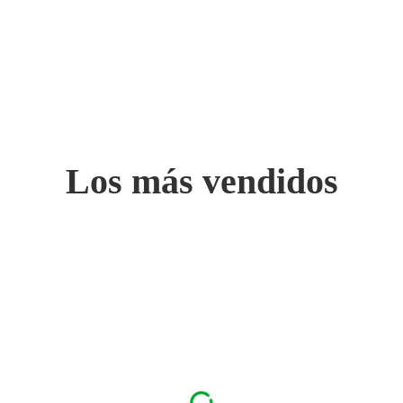
Los más vendidos
o suave para una piel hidratada, naturalmente limpia y saludable. La
saludable nunca se sintió tan bien! *según la OCDE o métodos equivalen
ína, diestearato de glicol, decil glucósido, perfume, glicerina, manteca 
citronelol