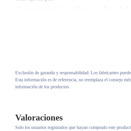
Características destacadas del
Piel naturalmente limpia y saludable
Con manteca de karité de origen natural
Fórmula 99% biodegradable
Equilibrio del microbioma
Fórmula libre de microplásticos
Exclusión de garantía y responsabilidad
: Los fabricantes puede
Cómo hacerlo
Esta información es de referencia, no reemplaza el consejo méd
información de los productos.
diapositiva
1 a 4
de 4
1
Piel mojada
Toma una ducha y humedece bien tu piel.
Valoraciones
2
Aplicar
Solo los usuarios registrados que hayan comprado este produc