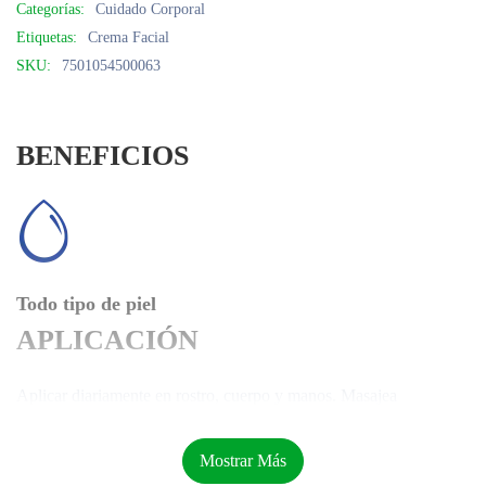
Categorías:
Cuidado Corporal
Etiquetas:
Crema Facial
SKU:
7501054500063
BENEFICIOS
Todo tipo de piel
APLICACIÓN
Aplicar diariamente en rostro, cuerpo y manos. Masajea
suavemente tu piel.
LISTA DE INGREDIENTES
Mostrar Más