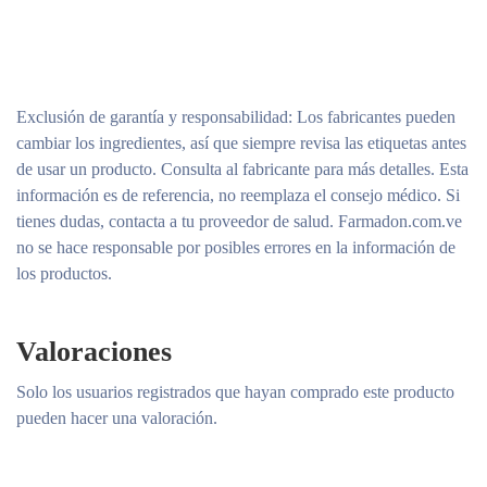
Incluído:
Aqua, Paraffinum Liquidum, Cera Microcristallina,
Glycerin, Lanolin Alcohol (Eucerit®), Paraffin, Panthenol,
Magnesium Sulfate, Decyl Oleate, Octyldodecanol, Aluminum
Stearates, Citric Acid, Magnesium Stearate, Sodium Anisate,
Exclusión de garantía y responsabilidad
: Los fabricantes pueden
Parfum., Geraniol, Hydroxycitronellal, Linalool, Citronellol,
cambiar los ingredientes, así que siempre revisa las etiquetas antes
Benzyl Benzoate, Cinnamyl Alcohol, Parfum
de usar un producto. Consulta al fabricante para más detalles. Esta
información es de referencia, no reemplaza el consejo médico. Si
Ingredientes activos
Panthenol
tienes dudas, contacta a tu proveedor de salud. Farmadon.com.ve
no se hace responsable por posibles errores en la información de
los productos.
Valoraciones
Solo los usuarios registrados que hayan comprado este producto
pueden hacer una valoración.