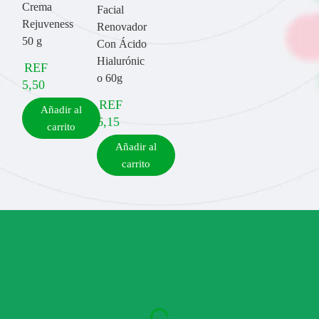
Crema
Facial
Rejuveness
Renovador
50 g
Con Ácido
Hialurónic
REF
o 60g
5,50
REF
Añadir al
6,15
carrito
Añadir al
carrito