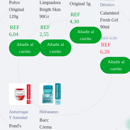
Polvo
Limpiadora
Original 5g
Dérmico
Original
Brigth Skin
Calaminol
REF
120g
90Gr
Fresh Gel
4,30
REF
REF
90ml
Añadir al
6,04
2,55
REF
6,89
carrito
REF
Añadir al
Añadir al
6,20
carrito
carrito
Añadir al
carrito
Antiarrugas
Hidratantes
Y Antiedad
Bacc
Pond's
Crema