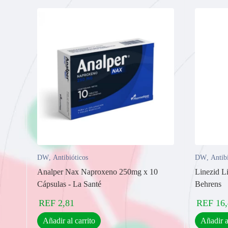
DW
,
Antibióticos
DW
,
Antib
Analper Nax Naproxeno 250mg x 10
Linezid L
Cápsulas - La Santé
Behrens
REF
2,81
REF
16
Añadir al carrito
Añadir a