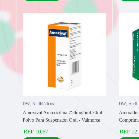
DW
,
Antibióticos
DW
,
Antib
Amoxival Amoxicilina 750mg/5ml 70ml
Amoxiduo
Polvo Para Suspensión Oral - Valmorca
Comprimi
REF
10,67
REF
12