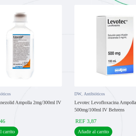
ióticos
DW
,
Antibióticos
inezolid Ampolla 2mg/300ml IV
Levotec Levofloxacina Ampoll
500mg/100ml IV Behrens
,46
REF
3,87
l carrito
Añadir al carrito