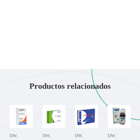
Productos relacionados
DW
,
DW
,
DW
,
DW
,