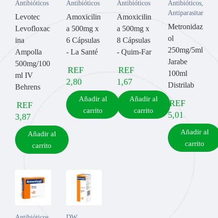
Antibióticos
Antibióticos
Antibióticos
Antibióticos
,
Antiparasitarios
Levotec
Amoxicilin
Amoxicilin
Metronidaz
Levofloxac
a 500mg x
a 500mg x
ol
ina
6 Cápsulas
8 Cápsulas
250mg/5ml
Ampolla
- La Santé
- Quim-Far
Jarabe
500mg/100
REF
REF
100ml
ml IV
2,80
1,67
Distrilab
Behrens
Añadir al
Añadir al
REF
REF
carrito
carrito
5,01
3,87
Añadir al
Añadir al
carrito
carrito
Antibióticos
,
DW
,