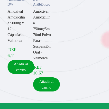
DW
Antibióticos
Amoxival
Amoxival
Amoxicilin
Amoxicilin
a 500mg x
a
12
750mg/5ml
Cápsulas -
70ml Polvo
Valmorca
Para
Suspensión
REF
Oral -
6,11
Valmorca
Añadir al
REF
carrito
10,67
Añadir al
carrito