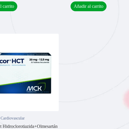
l carrito
Añadir al carrito
 Cardiovascular
t Hidroclorotiazida+Olmesartán