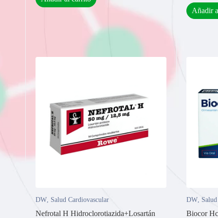
Añadir a
DW
,
Salud Cardiovascular
DW
,
Salud
Nefrotal H Hidroclorotiazida+Losartán
Biocor Hc