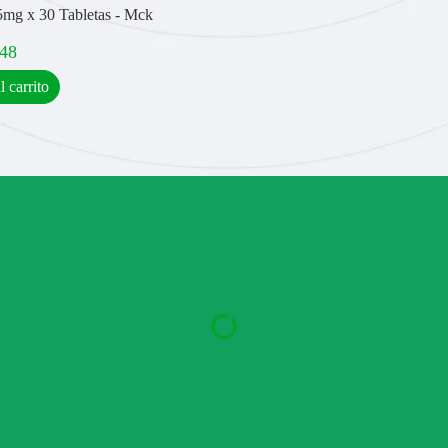
mg x 30 Tabletas - Mck
,48
l carrito