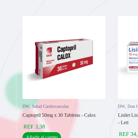
DW
,
Salud Cardiovascular
DW
,
Don O
Captopril 50mg x 30 Tabletas - Calox
Lisilet L
- Leti
REF
3,38
REF
34
Añadir al carrito