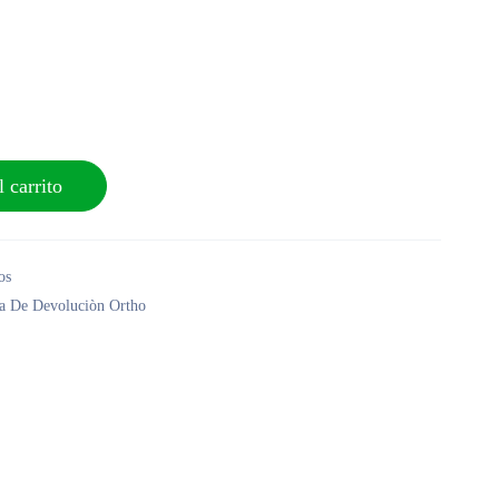
 carrito
os
ca De Devoluciòn Ortho