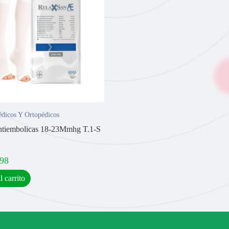
dicos Y Ortopédicos
ntiembolicas 18-23Mmhg T.1-S
,98
l carrito