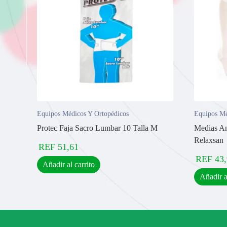
Equipos Médicos Y Ortopédicos
Equipos Mé
Protec Faja Sacro Lumbar 10 Talla M
Medias A
Relaxsan
REF
51,61
REF
43
Añadir al carrito
Añadir a