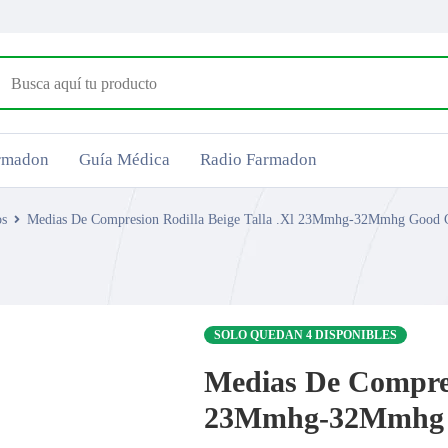
armadon
Guía Médica
Radio Farmadon
os
Medias De Compresion Rodilla Beige Talla .Xl 23Mmhg-32Mmhg Good 
SOLO QUEDAN 4 DISPONIBLES
Medias De Compresi
23Mmhg-32Mmhg 