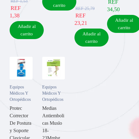
REF
1,53
REF
carrito
REF
REF
25,79
34,50
1,38
REF
Añadir al
23,21
Añadir al
carrito
carrito
Añadir al
carrito
Equipos
Equipos
Médicos Y
Médicos Y
Ortopédicos
Ortopédicos
Protec
Medias
Corrector
Antiemboli
De Postura
cas Muslo
y Soporte
18-
Clavicular
23Mmhg