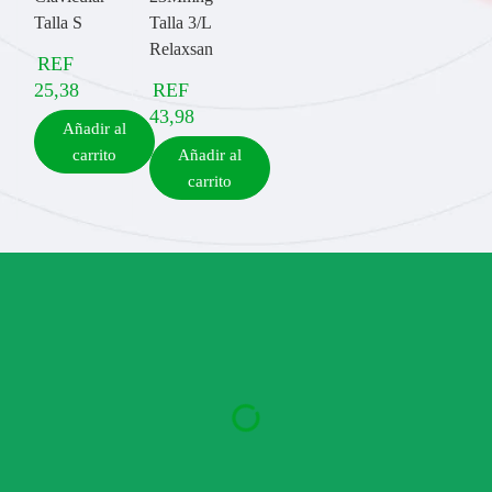
Talla S
Talla 3/L
Relaxsan
REF
25,38
REF
43,98
Añadir al
carrito
Añadir al
carrito