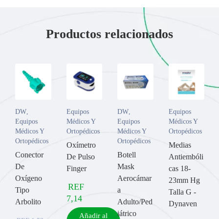
Productos relacionados
DW
,
Equipos
DW
,
Equipos
Equipos
Médicos Y
Equipos
Médicos Y
Médicos Y
Ortopédicos
Médicos Y
Ortopédicos
Ortopédicos
Ortopédicos
Oxímetro
Medias
Conector
Botell
De Pulso
Antiembóli
De
Mask
Finger
cas 18-
Oxígeno
Aerocámar
23mm Hg
REF
Tipo
a
Talla G -
7,14
Arbolito
Adulto/Ped
Dynaven
iátrico
Añadir al