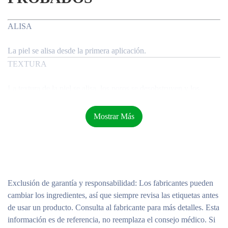
ALISA
La piel se alisa desde la primera aplicación.
TEXTURA
La textura de la piel se alisa, los poros se desobstruyen y los
brillos se controlan.
MATIFICA
Mostrar Más
La piel se matifica, las imperfecciones se difuminan.
CÓMO APLICAR EL PRODUCTO
Exclusión de garantía y responsabilidad
: Los fabricantes pueden
cambiar los ingredientes, así que siempre revisa las etiquetas antes
de usar un producto. Consulta al fabricante para más detalles. Esta
información es de referencia, no reemplaza el consejo médico. Si