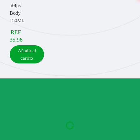
50fps
Body
150Ml.
REF
35,96
Añadir al
carrito
QUÉ PUEDES
ESPERAR
RESULTADO EN LA PIEL
-33%
DE PUNTOS NEGROS EN SÓLO 8 SEMANA
** Estudio clínico en 55 sujetos.