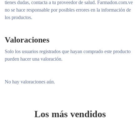
tienes dudas, contacta a tu proveedor de salud. Farmadon.com.ve
no se hace responsable por posibles errores en la información de
los productos.
Valoraciones
Solo los usuarios registrados que hayan comprado este producto
pueden hacer una valoración.
No hay valoraciones aún.
CANTIDAD
Tomar una cantidad de crema del tamaño de una avellana.
CUÁNDO
Los más vendidos
Mañana y/o noche.
DÓNDE
En el rostro evitar los ojos.