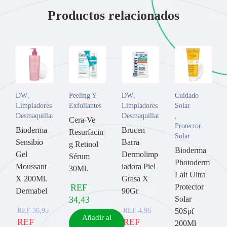
Productos relacionados
Antioxidante para prevenir la oxidación en pieles grasas.
AIRLICIUM™
DW
,
Peeling Y
DW
,
Cuidado
Limpiadores y
Exfoliantes
Limpiadores y
Solar
Desmaquillantes
Desmaquillantes
,
Cera-Ve
Protector
Bioderma
Brucen
Resurfacin
Solar
Sensibio
Barra
g Retinol
Bioderma
Gel
Dermolimp
Sérum
Photoderm
Moussant
iadora Piel
30Ml.
Lait Ultra
X 200Ml.
Grasa X
REF
Protector
Dermabel
90Gr
34,43
Solar
REF
36,95
REF
4,96
50Spf
Añadir al
REF
REF
200Ml