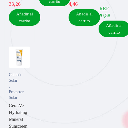
carrito
33,26
4,46
REF
Añadir al
Añadir al
20,58
carrito
carrito
Añadir al
carrito
Una nueva molécula que absorbe una gran cantidad de sebo
ESTÁ PROBADO
8 horas
EFICACIA ANTISEBORREICA
Cuidado
* 24 mujeres caucásicas con piel grasa en el rostro.
Solar
,
Protector
Solar
Cera-Ve
Hydrating
Mineral
Sunscreen