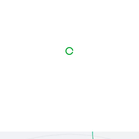
CONSEJOS DE APLICACIÓN
Aplicar sobre el rostro limpio.
EFFACLAR K +
INGREDIENTES CLAVE
VITAMINA E + CARNOSINA