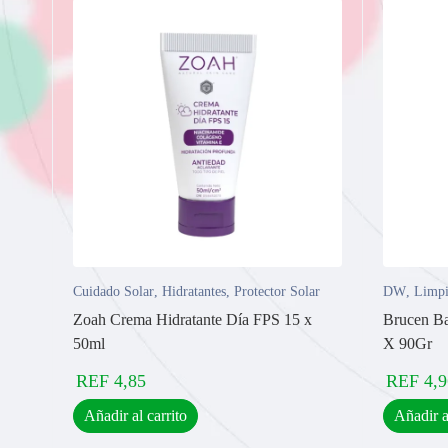
Cuidado Solar
,
Hidratantes
,
Protector Solar
DW
,
Limpi
Zoah Crema Hidratante Día FPS 15 x
Brucen Ba
50ml
X 90Gr
REF
4,85
REF
4,9
Añadir al carrito
Añadir a