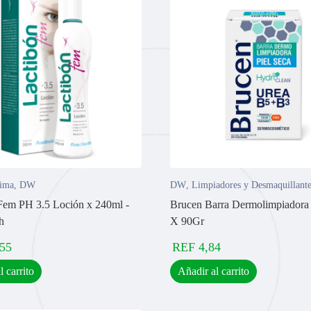
tima
,
DW
DW
,
Limpiadores y Desmaquillante
Fem PH 3.5 Loción x 240ml -
Brucen Barra Dermolimpiadora 
h
X 90Gr
,55
REF
4,84
l carrito
Añadir al carrito