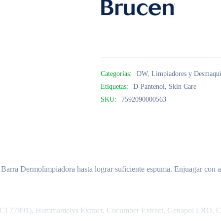
Categorías:
DW
,
Limpiadores y Desmaqui
Etiquetas:
D-Pantenol
,
Skin Care
SKU:
7592090000563
a Barra Dermolimpiadora hasta lograr suficiente espuma. Enjuagar con a
(CI 77891), Hammamelys Extract, Cucumber Extract, Genapol LRO, Co