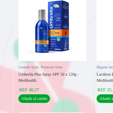
Cuidado Solar
,
Protector Solar
Higiene In
Umbrella Plus Spray SPF 50 x 120g -
Lactibon 
Medihealth
Medihealt
REF
40,27
REF
25
Añadir al carrito
Añadir a