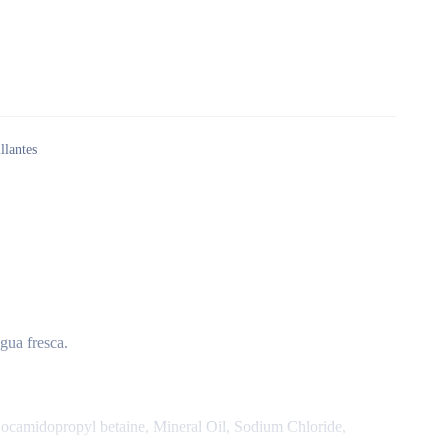
llantes
gua fresca.
camidopropyl betaine, Mineral Oil, Sodium Chloride,