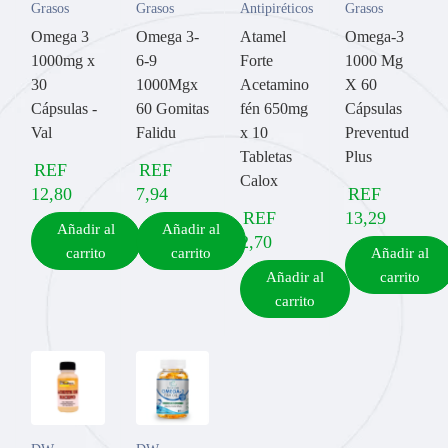
Grasos
Grasos
Antipiréticos
Grasos
Omega 3
Omega 3-
Atamel
Omega-3
1000mg x
6-9
Forte
1000 Mg
30
1000Mgx
Acetamino
X 60
Cápsulas -
60 Gomitas
fén 650mg
Cápsulas
Val
Falidu
x 10
Preventud
Tabletas
Plus
REF
REF
Calox
12,80
7,94
REF
REF
13,29
Añadir al
Añadir al
2,70
carrito
carrito
Añadir al
Añadir al
carrito
carrito