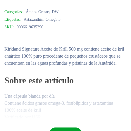
Categorías:
Ácidos Grasos
,
DW
Etiquetas:
Astaxanthin
,
Omega 3
SKU:
0096619635290
Kirkland Signature Aceite de Krill 500 mg contiene aceite de kril
antártico 100% puro procedente de pequeños crustáceos que se
encuentran en las aguas profundas y prístinas de la Antártida.
Sobre este artículo
Una cápsula blanda por día
Contiene ácidos grasos omega-3, fosfolípidos y astaxantina
100% aceite de krill
Verificado por USP