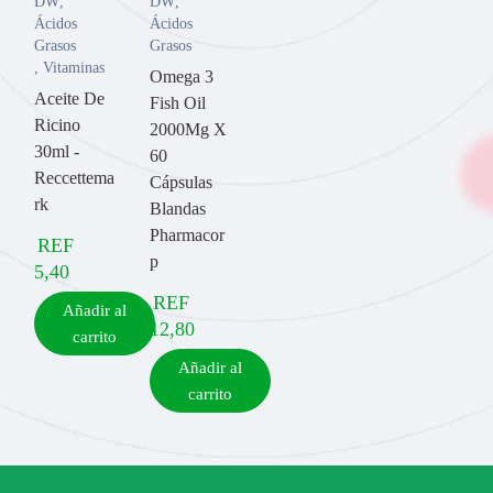
DW
,
DW
,
Ácidos
Ácidos
Grasos
Grasos
,
Vitaminas
Omega 3
Aceite De
Fish Oil
Ricino
2000Mg X
30ml -
60
Reccettema
Cápsulas
rk
Blandas
Pharmacor
REF
p
5,40
REF
Añadir al
12,80
carrito
Añadir al
carrito