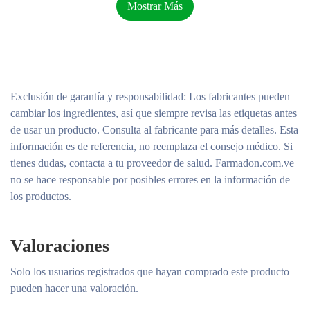
Mostrar Más
Marca
Kirkland
Sabor
Sin sabor
Exclusión de garantía y responsabilidad
: Los fabricantes pueden
Tipo de suplemento primario
Aceite de krill
cambiar los ingredientes, así que siempre revisa las etiquetas antes
de usar un producto. Consulta al fabricante para más detalles. Esta
Recuento de unidades
160 Count
información es de referencia, no reemplaza el consejo médico. Si
Forma del producto
Cápsula Blanda
tienes dudas, contacta a tu proveedor de salud. Farmadon.com.ve
no se hace responsable por posibles errores en la información de
Dimensiones del artículo LxWxH
6 x 8 x 2 pulgadas
los productos.
Rango de edad (descripción)
Adulto
Valoraciones
Solo los usuarios registrados que hayan comprado este producto
pueden hacer una valoración.