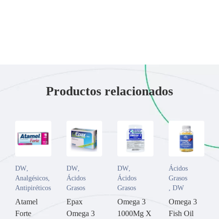
Productos relacionados
DW
,
DW
,
DW
,
Ácidos
Analgésicos
,
Ácidos
Ácidos
Grasos
Antipiréticos
Grasos
Grasos
,
DW
Atamel
Epax
Omega 3
Omega 3
Forte
Omega 3
1000Mg X
Fish Oil