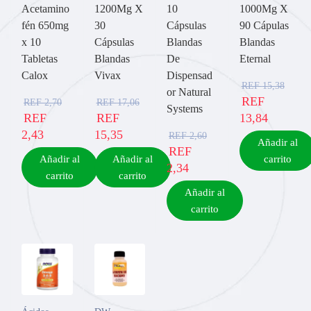
Acetamino
1200Mg X
10
1000Mg X
fén 650mg
30
Cápsulas
90 Cápulas
x 10
Cápsulas
Blandas
Blandas
Tabletas
Blandas
De
Eternal
Calox
Vivax
Dispensad
REF
15,38
or Natural
REF
REF
2,70
REF
17,06
Systems
REF
REF
13,84
2,43
15,35
REF
2,60
Añadir al
REF
Añadir al
Añadir al
carrito
2,34
carrito
carrito
Añadir al
carrito