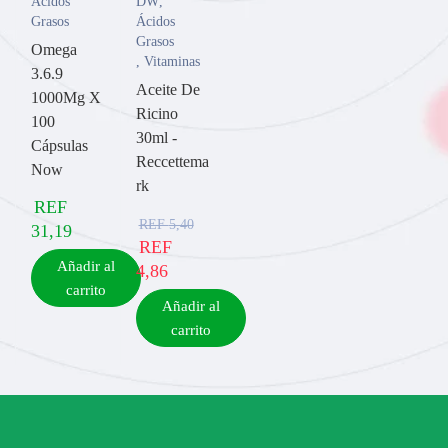
Ácidos
DW
,
Grasos
Ácidos
Grasos
Omega
,
Vitaminas
3.6.9
Aceite De
1000Mg X
Ricino
100
30ml -
Cápsulas
Reccettema
Now
rk
REF
REF
5,40
31,19
REF
Añadir al
4,86
carrito
Añadir al
carrito