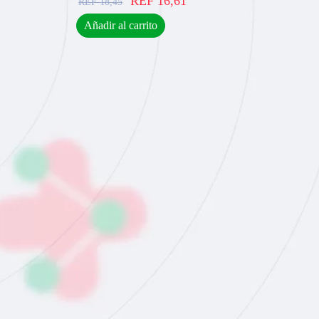
REF
16,61
REF
18,45
Añadir al carrito