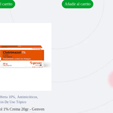
l carrito
Añadir al carrito
ferta 10%
,
Antimicóticos
,
cos De Uso Tópico
ol 1% Crema 20gr - Genven