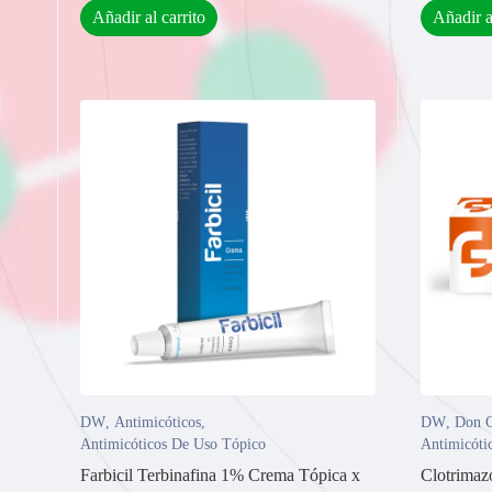
Añadir al carrito
Añadir a
DW
,
Antimicóticos
,
DW
,
Don O
Antimicóticos De Uso Tópico
Antimicóti
Farbicil Terbinafina 1% Crema Tópica x
Clotrimaz