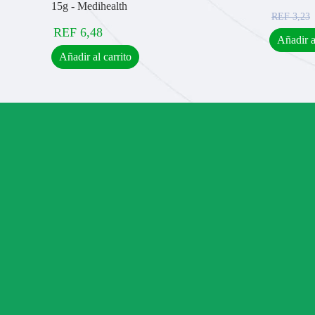
15g - Medihealth
REF
3,23
REF
6,48
Añadir a
Añadir al carrito