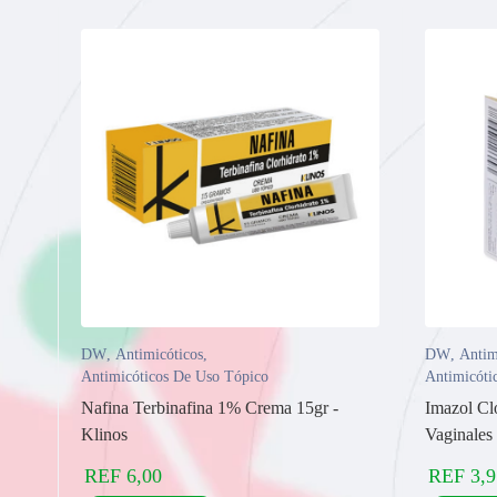
DW
,
Antimicóticos
,
DW
,
Antim
Antimicóticos De Uso Tópico
Antimicóti
Nafina Terbinafina 1% Crema 15gr -
Imazol Cl
Klinos
Vaginales 
REF
6,00
REF
3,9