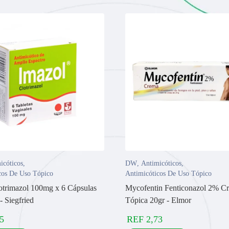
icóticos
,
DW
,
Antimicóticos
,
cos De Uso Tópico
Antimicóticos De Uso Tópico
otrimazol 100mg x 6 Cápsulas
Mycofentin Fenticonazol 2% C
- Siegfried
Tópica 20gr - Elmor
5
REF
2,73