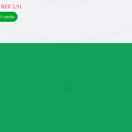
REF
2,91
l carrito