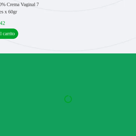
0% Crema Vaginal 7
es x 60gr
,42
l carrito