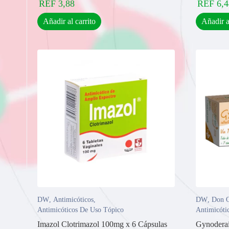
REF
3,88
REF
6,4
Añadir al carrito
Añadir a
DW
,
Antimicóticos
,
DW
,
Don O
Antimicóticos De Uso Tópico
Antimicóti
Imazol Clotrimazol 100mg x 6 Cápsulas
Gynoderai