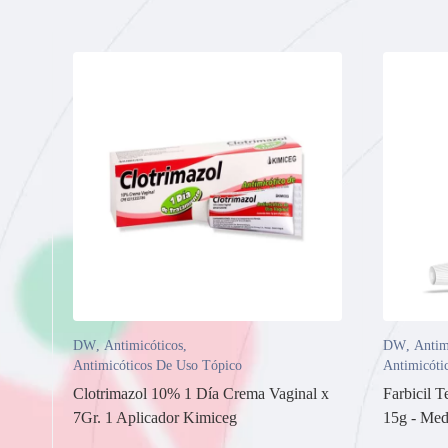
DW
,
Antimicóticos
,
DW
,
Antim
Antimicóticos De Uso Tópico
Antimicóti
Clotrimazol 10% 1 Día Crema Vaginal x
Farbicil 
7Gr. 1 Aplicador Kimiceg
15g - Med