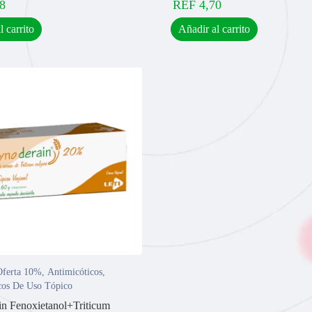
8
REF
4,70
l carrito
Añadir al carrito
ferta 10%
,
Antimicóticos
,
cos De Uso Tópico
n Fenoxietanol+Triticum