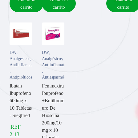
carrito
carrito
carrito
DW
,
DW
,
Analgésicos
,
Analgésicos
,
Antiinflamatorios
Antiinflamatorios
,
,
Antipiréticos
Antiespasmódicos
Ibutan
Femmextra
Ibuprofeno
Ibuprofeno
600mg x
+Butilbrom
10 Tabletas
uro De
- Siegfried
Hioscina
200mg/10
REF
mg x 10
2,13
Cápsulas -