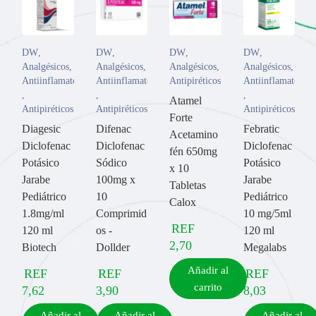
DW
,
DW
,
DW
,
DW
,
Analgésicos
,
Analgésicos
,
Analgésicos
,
Analgésicos
,
Antiinflamatorios
Antiinflamatorios
Antipiréticos
Antiinflamatorios
,
,
,
Atamel
Antipiréticos
Antipiréticos
Antipiréticos
Forte
Diagesic
Difenac
Febratic
Acetamino
Diclofenac
Diclofenac
Diclofenac
fén 650mg
Potásico
Sódico
Potásico
x 10
Jarabe
100mg x
Jarabe
Tabletas
Pediátrico
10
Pediátrico
Calox
1.8mg/ml
Comprimid
10 mg/5ml
REF
120 ml
os -
120 ml
2,70
Biotech
Dollder
Megalabs
Añadir al
REF
REF
REF
carrito
7,62
3,90
8,03
Añadir al
Añadir al
Añadir al