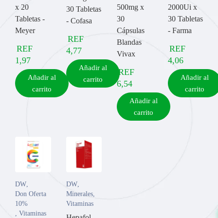
x 20
500mg x
2000Ui x
30 Tabletas
Tabletas -
30
30 Tabletas
- Cofasa
Meyer
Cápsulas
- Farma
REF
Blandas
REF
REF
4,77
Vivax
1,97
4,06
Añadir al
REF
Añadir al
Añadir al
carrito
6,54
carrito
carrito
Añadir al
carrito
DW
,
DW
,
Don Oferta
Minerales
,
10%
Vitaminas
,
Vitaminas
Hepafol