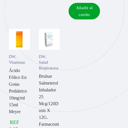
Añadir al
carrito
DW
,
DW
,
Vitaminas
Salud
Respiratoria
Ácido
Brulsar
Fólico En
Salmeterol
Gotas
Inhalador
Pediátrico
25
10mg/ml
Mcg/120D
15ml
osis X
Meyer
12G.
REF
Farmaceuti