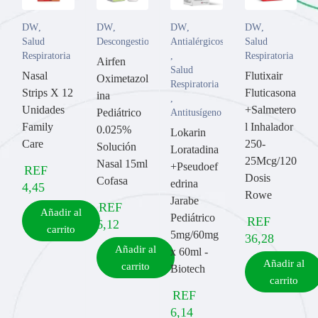
DW
,
DW
,
DW
,
DW
,
Salud
Descongestionantes
Antialérgicos
Salud
Respiratoria
,
Respiratoria
Airfen
Salud
Nasal
Flutixair
Oximetazol
Respiratoria
Strips X 12
Fluticasona
ina
,
Unidades
+Salmetero
Pediátrico
Antitusígeno
Family
l Inhalador
0.025%
Lokarin
Care
250-
Solución
Loratadina
25Mcg/120
Nasal 15ml
+Pseudoef
REF
Dosis
Cofasa
edrina
4,45
Rowe
Jarabe
REF
Añadir al
Pediátrico
REF
6,12
carrito
5mg/60mg
36,28
Añadir al
x 60ml -
Añadir al
carrito
Biotech
carrito
REF
6,14