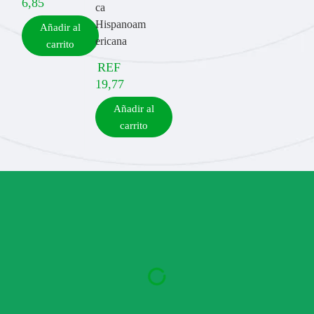
6,85
ca
Hispanoam
Añadir al
ericana
carrito
REF
19,77
Añadir al
carrito