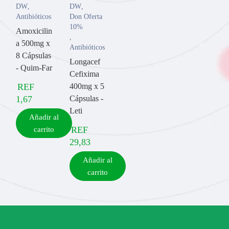
DW
,
DW
,
Antibióticos
Don Oferta
10%
Amoxicilin
,
a 500mg x
Antibióticos
8 Cápsulas
Longacef
- Quim-Far
Cefixima
REF
400mg x 5
1,67
Cápsulas -
Leti
Añadir al
REF
carrito
29,83
Añadir al
carrito