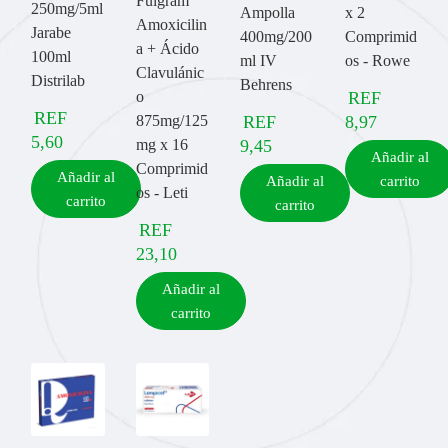
Fulgram
250mg/5ml
Ampolla
x 2
Amoxicilin
Jarabe
400mg/200
Comprimid
a + Ácido
100ml
ml IV
os - Rowe
Clavulánic
Distrilab
Behrens
o
REF
REF
875mg/125
REF
8,97
5,60
mg x 16
9,45
Añadir al
Comprimid
Añadir al
Añadir al
carrito
os - Leti
carrito
carrito
REF
23,10
Añadir al
carrito