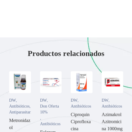
Productos relacionados
DW
,
DW
,
DW
,
DW
,
Antibióticos
,
Don Oferta
Antibióticos
Antibióticos
Antiparasitarios
10%
Ciproquin
Azimakrol
,
Metronidaz
Ciprofloxa
Azitromici
Antibióticos
ol
cina
na 1000mg