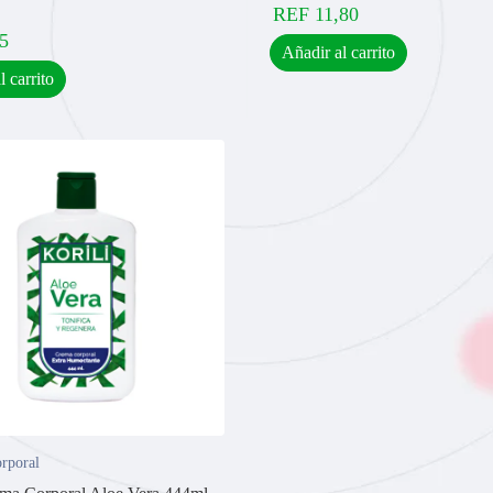
REF
11,80
5
Añadir al carrito
l carrito
rporal