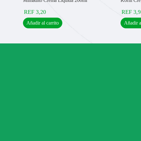
Mimadito Crema Líquida 200ml
Korili Cr
REF
3,20
REF
3,9
Añadir al carrito
Añadir a