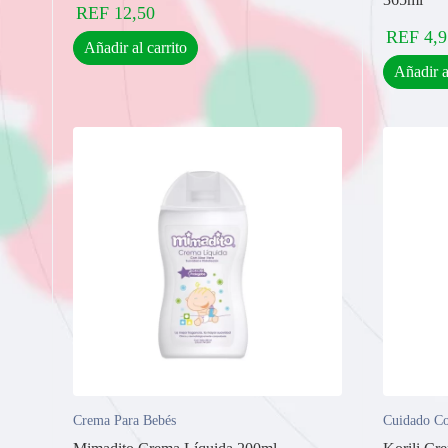
REF
12,50
REF
4,9
Añadir al carrito
Añadir a
Crema Para Bebés
Cuidado Co