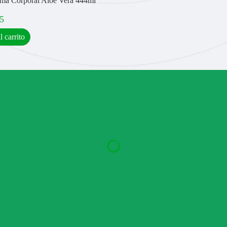
ema Corporal Aloe Vera 444ml
5
l carrito