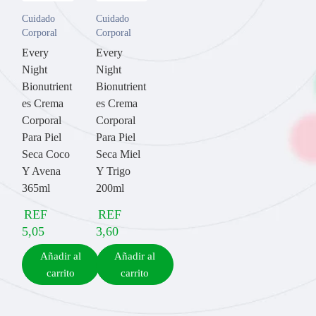
Cuidado
Cuidado
Corporal
Corporal
Every
Every
Night
Night
Bionutrient
Bionutrient
es Crema
es Crema
Corporal
Corporal
Para Piel
Para Piel
Seca Coco
Seca Miel
Y Avena
Y Trigo
365ml
200ml
REF
REF
5,05
3,60
Añadir al
Añadir al
carrito
carrito