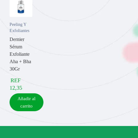
Peeling Y
Exfoliantes
Dernier
Sérum
Exfoliante
Aha + Bha
30Gr
REF
12,35
Añadir al
carrito