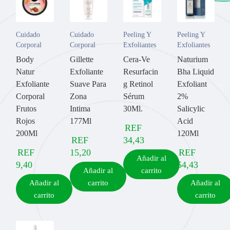
Cuidado
Cuidado
Peeling Y
Peeling Y
Corporal
Corporal
Exfoliantes
Exfoliantes
Body
Gillette
Cera-Ve
Naturium
Natur
Exfoliante
Resurfacin
Bha Liquid
Exfoliante
Suave Para
g Retinol
Exfoliant
Corporal
Zona
Sérum
2%
Frutos
Intima
30Ml.
Salicylic
Rojos
177Ml
Acid
REF
200Ml
120Ml
REF
34,43
REF
15,20
REF
Añadir al
9,40
54,43
Añadir al
carrito
Añadir al
carrito
Añadir al
carrito
carrito