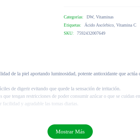
Categorías:
DW
,
Vitaminas
Etiquetas:
Ácido Ascórbico
,
Vitamina C
SKU:
7592432007649
calidad de la piel aportando luminosidad, potente antioxidante que act
iles de digerir evitando que quede la sensación de irritación.
onas que tengan restricciones de poder consumir azúcar o que se cuidan 
facilidad y agradable las tomas diarias.
Mostrar Más