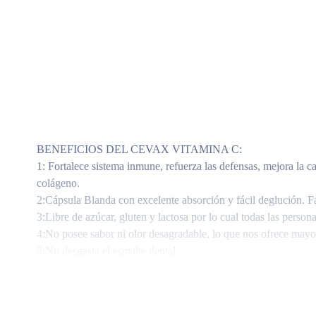
BENEFICIOS DEL CEVAX VITAMINA C:
1: Fortalece sistema inmune, refuerza las defensas, mejora la 
colágeno.
2:Cápsula Blanda con excelente absorción y fácil deglución. Fác
3:Libre de azúcar, gluten y lactosa por lo cual todas las pers
4:No posee sabor ni olor desagradable, lo que nos ofrece mayor 
5:No desgasta el esmalte dental.