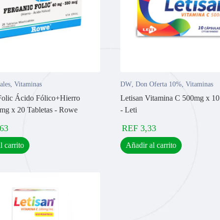
ales
,
Vitaminas
DW
,
Don Oferta 10%
,
Vitaminas
Folic Ácido Fólico+Hierro
Letisan Vitamina C 500mg x 10
g x 20 Tabletas - Rowe
- Leti
,63
REF
3,33
l carrito
Añadir al carrito