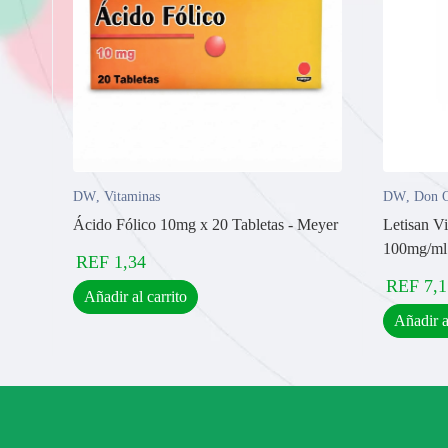
DW
,
Vitaminas
DW
,
Don O
Ácido Fólico 10mg x 20 Tabletas - Meyer
Letisan Vi
100mg/ml 
REF
1,34
REF
7,1
Añadir al carrito
Añadir a