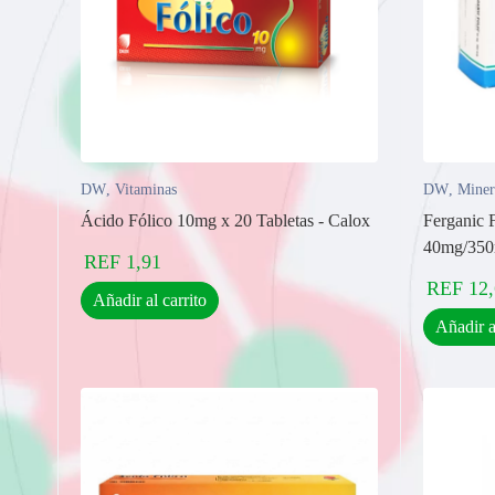
DW
,
Vitaminas
DW
,
Miner
Ácido Fólico 10mg x 20 Tabletas - Calox
Ferganic 
40mg/350m
REF
1,91
REF
12
Añadir al carrito
Añadir a