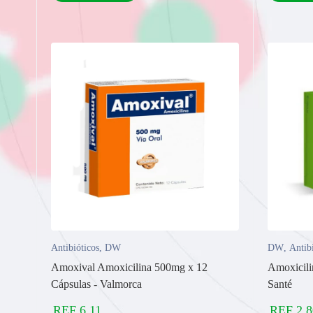
Antibióticos
,
DW
DW
,
Antib
Amoxival Amoxicilina 500mg x 12
Amoxicili
Cápsulas - Valmorca
Santé
REF
6,11
REF
2,8