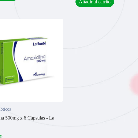
Añadir al carrito
ióticos
na 500mg x 6 Cápsulas - La
0