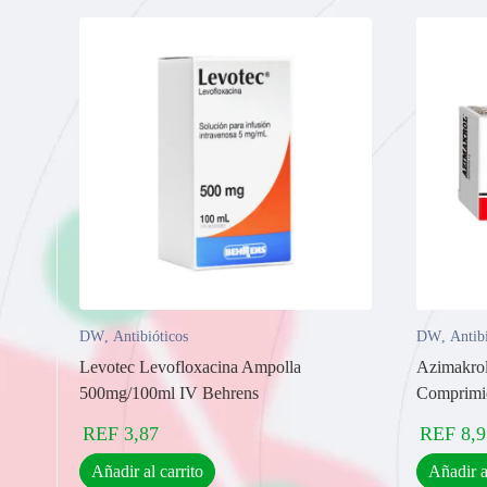
DW
,
Antibióticos
DW
,
Antib
Levotec Levofloxacina Ampolla
Azimakrol
500mg/100ml IV Behrens
Comprimi
REF
3,87
REF
8,9
Añadir al carrito
Añadir a