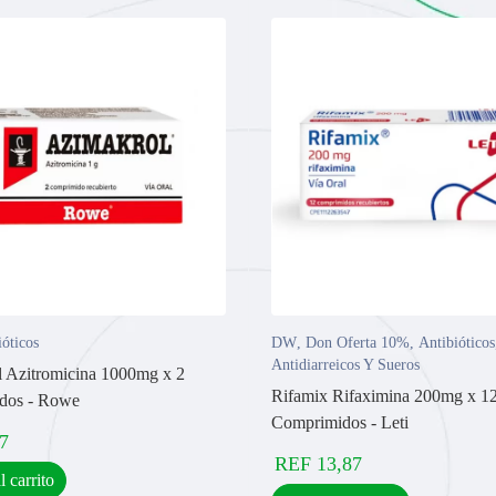
ióticos
DW
,
Don Oferta 10%
,
Antibióticos
Antidiarreicos Y Sueros
 Azitromicina 1000mg x 2
Rifamix Rifaximina 200mg x 1
dos - Rowe
Comprimidos - Leti
7
REF
13,87
l carrito