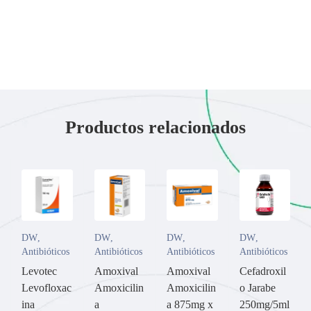
Productos relacionados
DW
,
DW
,
DW
,
DW
,
Antibióticos
Antibióticos
Antibióticos
Antibióticos
Levotec
Amoxival
Amoxival
Cefadroxil
Levofloxac
Amoxicilin
Amoxicilin
o Jarabe
ina
a
a 875mg x
250mg/5ml