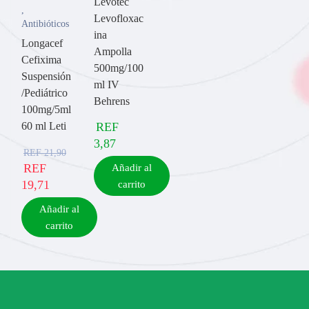
Levotec
,
Levofloxac
Antibióticos
ina
Longacef
Ampolla
Cefixima
500mg/100
Suspensión
ml IV
/Pediátrico
Behrens
100mg/5ml
60 ml Leti
REF
3,87
REF
21,90
REF
Añadir al
19,71
carrito
Añadir al
carrito