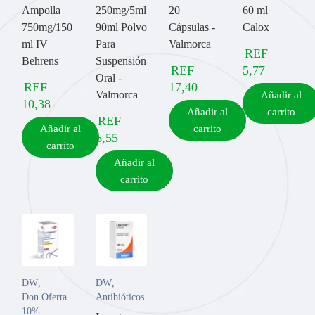
Ampolla
250mg/5ml
20
60 ml
750mg/150
90ml Polvo
Cápsulas -
Calox
ml IV
Para
Valmorca
REF
Behrens
Suspensión
REF
5,77
Oral -
REF
17,40
Valmorca
Añadir al
10,38
Añadir al
carrito
REF
Añadir al
carrito
6,55
carrito
Añadir al
carrito
DW
,
DW
,
Don Oferta
Antibióticos
10%