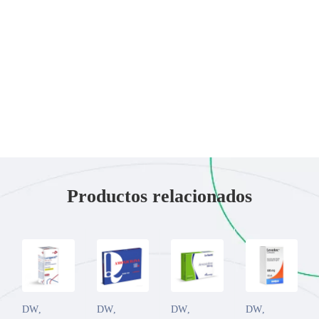
Productos relacionados
DW
,
DW
,
DW
,
DW
,