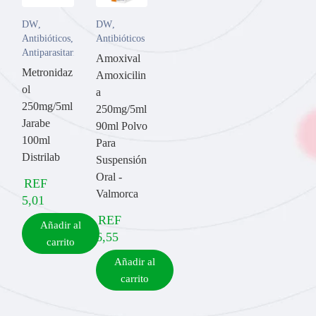
DW
,
DW
,
Antibióticos
,
Antibióticos
Antiparasitarios
Amoxival
Metronidaz
Amoxicilin
ol
a
250mg/5ml
250mg/5ml
Jarabe
90ml Polvo
100ml
Para
Distrilab
Suspensión
Oral -
REF
Valmorca
5,01
REF
Añadir al
6,55
carrito
Añadir al
carrito