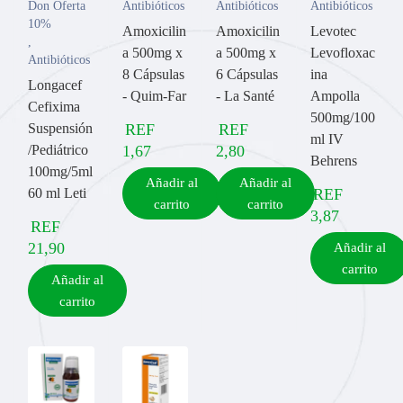
Don Oferta
Antibióticos
Antibióticos
Antibióticos
10%
Amoxicilin
Amoxicilin
Levotec
,
a 500mg x
a 500mg x
Levofloxac
Antibióticos
8 Cápsulas
6 Cápsulas
ina
Longacef
- Quim-Far
- La Santé
Ampolla
Cefixima
500mg/100
Suspensión
REF
REF
ml IV
/Pediátrico
1,67
2,80
Behrens
100mg/5ml
Añadir al
Añadir al
60 ml Leti
REF
carrito
carrito
3,87
REF
21,90
Añadir al
carrito
Añadir al
carrito