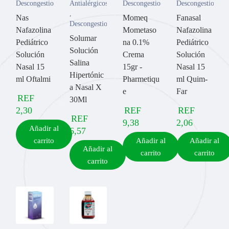
Descongestionantes
Antialérgicos
Descongestionantes
Descongestionante
,
Nas
Momeq
Fanasal
Descongestionantes
Nafazolina
Mometaso
Nafazolina
Solumar
Pediátrico
na 0.1%
Pediátrico
Solución
Solución
Crema
Solución
Salina
Nasal 15
15gr -
Nasal 15
Hipertónic
ml Oftalmi
Pharmetiqu
ml Quim-
a Nasal X
e
Far
REF
30Ml
2,30
REF
REF
REF
9,38
2,06
Añadir al
6,57
carrito
Añadir al
Añadir al
Añadir al
carrito
carrito
carrito