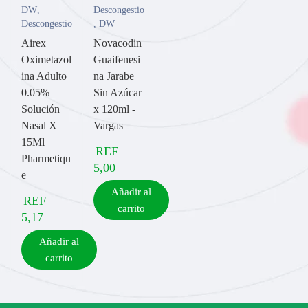
DW
,
Descongestionantes
Descongestionantes
,
DW
Airex
Novacodin
Oximetazol
Guaifenesi
ina Adulto
na Jarabe
0.05%
Sin Azúcar
Solución
x 120ml -
Nasal X
Vargas
15Ml
REF
Pharmetiqu
5,00
e
Añadir al
REF
carrito
5,17
Añadir al
carrito