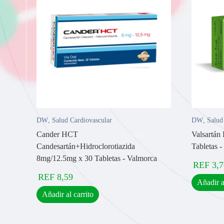
DW
,
Salud Cardiovascular
DW
,
Salud
Cander HCT
Valsartá
Candesartán+Hidroclorotiazida
Tabletas -
8mg/12.5mg x 30 Tabletas - Valmorca
REF
3,7
REF
8,59
Añadir a
Añadir al carrito