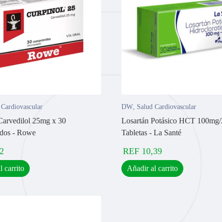
 Cardiovascular
DW
,
Salud Cardiovascular
Carvedilol 25mg x 30
Losartán Potásico HCT 100mg
dos - Rowe
Tabletas - La Santé
2
REF
10,39
l carrito
Añadir al carrito