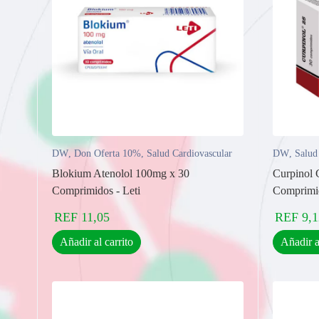
DW
,
Don Oferta 10%
,
Salud Cardiovascular
DW
,
Salud
Blokium Atenolol 100mg x 30
Curpinol 
Comprimidos - Leti
Comprimi
REF
11,05
REF
9,1
Añadir al carrito
Añadir a