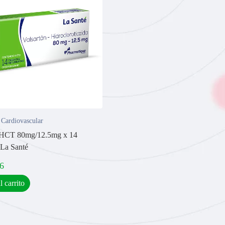
 Cardiovascular
n HCT 80mg/12.5mg x 14
 La Santé
6
l carrito