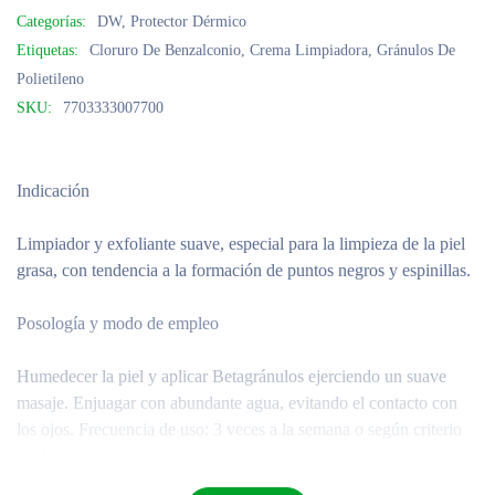
Categorías:
DW
,
Protector Dérmico
Etiquetas:
Cloruro De Benzalconio
,
Crema Limpiadora
,
Gránulos De
Polietileno
SKU:
7703333007700
Indicación
Limpiador y exfoliante suave, especial para la limpieza de la piel
grasa, con tendencia a la formación de puntos negros y espinillas.
Posología y modo de empleo
Humedecer la piel y aplicar Betagránulos ejerciendo un suave
masaje. Enjuagar con abundante agua, evitando el contacto con
los ojos. Frecuencia de uso: 3 veces a la semana o según criterio
médico.