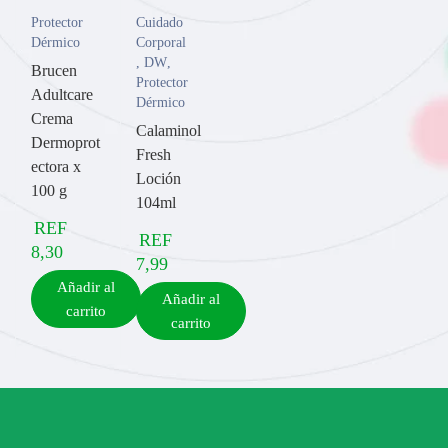
Protector
Cuidado
Dérmico
Corporal
,
DW
,
Brucen
Protector
Adultcare
Dérmico
Crema
Calaminol
Dermoprot
Fresh
ectora x
Loción
100 g
104ml
REF
REF
8,30
7,99
Añadir al
Añadir al
carrito
carrito