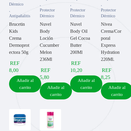
Dérmico
,
,
,
,
Protector
Protector
Protector
Antipañalitis
Dérmico
Dérmico
Dérmico
Brucetin
Nuvel
Nuvel
Nivea
Kids
Body
Body Oil
Crema/Cor
Crema
Loción
Gel Cocoa
poral
Dermoprot
Cucumber
Butter
Express
ectora 50g
Melon
200Ml
Hydration
236Ml
220Ml.
REF
REF
8,00
REF
10,20
REF
5,80
8,25
Añadir al
Añadir al
carrito
Añadir al
carrito
Añadir al
carrito
carrito