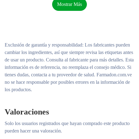
Fórmula
Mostrar Más
Gránulos de polietileno, lauret-23, propilenglicol, óxido de
lauramina, lauret-4, sílica, fragancia, polietileno, metilparabeno,
carbómero, propilparabeno.
Exclusión de garantía y responsabilidad
: Los fabricantes pueden
Presentaciones
cambiar los ingredientes, así que siempre revisa las etiquetas antes
de usar un producto. Consulta al fabricante para más detalles. Esta
Crema, tubo por 60 g.
información es de referencia, no reemplaza el consejo médico. Si
tienes dudas, contacta a tu proveedor de salud. Farmadon.com.ve
no se hace responsable por posibles errores en la información de
los productos.
Valoraciones
Solo los usuarios registrados que hayan comprado este producto
pueden hacer una valoración.