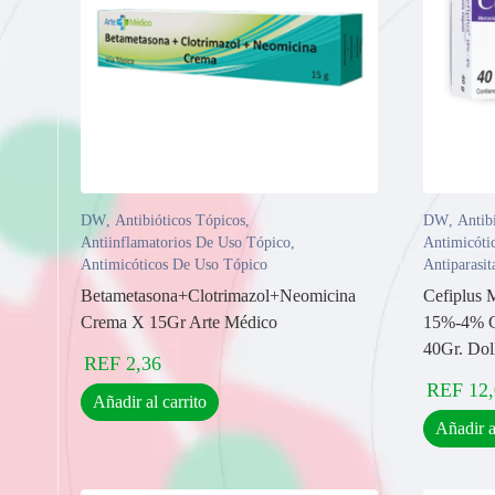
DW
,
Antibióticos Tópicos
,
DW
,
Antib
Antiinflamatorios De Uso Tópico
,
Antimicóti
Antimicóticos De Uso Tópico
Antiparasi
Betametasona+Clotrimazol+Neomicina
Cefiplus 
Crema X 15Gr Arte Médico
15%-4% Cr
40Gr. Dol
REF
2,36
REF
12
Añadir al carrito
Añadir a