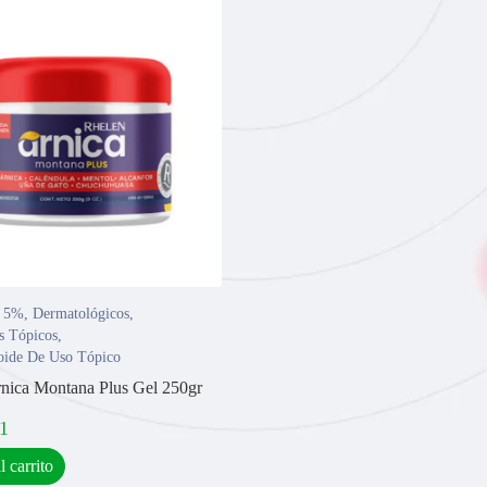
a 5%
,
Dermatológicos
,
s Tópicos
,
roide De Uso Tópico
nica Montana Plus Gel 250gr
1
l carrito