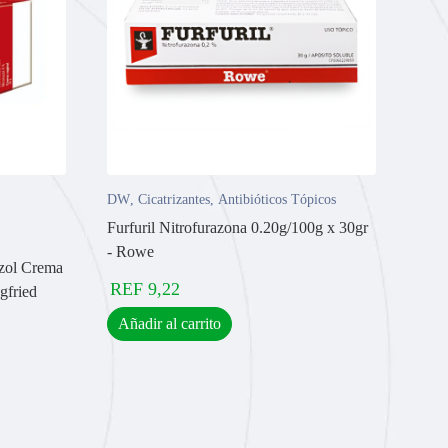
DW
,
Cicatrizantes
,
Antibióticos Tópicos
Furfuril Nitrofurazona 0.20g/100g x 30gr
- Rowe
zol Crema
REF
9,22
gfried
Añadir al carrito