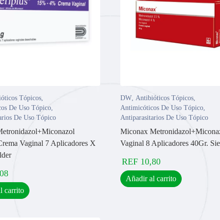
ióticos Tópicos
,
DW
,
Antibióticos Tópicos
,
cos De Uso Tópico
,
Antimicóticos De Uso Tópico
,
tarios De Uso Tópico
Antiparasitarios De Uso Tópico
Metronidazol+Miconazol
Miconax Metronidazol+Micona
ema Vaginal 7 Aplicadores X
Vaginal 8 Aplicadores 40Gr. Sie
lder
REF
10,80
,08
Añadir al carrito
l carrito