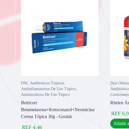
DW
,
Antibióticos Tópicos
,
Don Ofert
Antiinflamatorios De Uso Tópico
,
Antibiótico
Antimicóticos De Uso Tópico
Corticoste
Betricort
Rhelen Ár
Betametasona+Ketoconazol+Neomicina
REF
6,0
Crema Tópica 30g - Geolab
Añadir a
REF
4,46