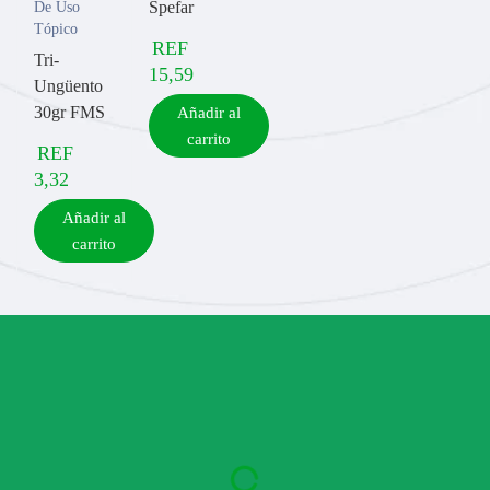
Spefar
De Uso
Tópico
REF
Tri-
15,59
Ungüento
30gr FMS
Añadir al
carrito
REF
3,32
Añadir al
carrito