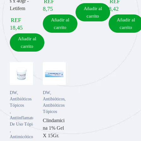
s x 40gr -
REF
REF
Letifem
8,75
8,42
Añadir al
carrito
REF
Añadir al
Añadir al
18,45
carrito
carrito
Añadir al
carrito
DW
,
DW
,
Antibióticos
Antibióticos
,
Tópicos
Antibióticos
,
Tópicos
Antiinflamatorios
Clindamici
De Uso Tópico
na 1% Gel
,
X 15Gr.
Antimicóticos