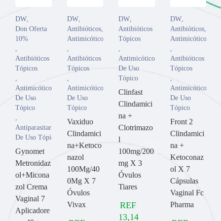
DW
,
DW
,
DW
,
DW
,
Don Oferta
Antibióticos
,
Antibióticos
Antibióticos
,
10%
Antimicóticos
Tópicos
Antimicóticos
,
,
,
,
Antibióticos
Antibióticos
Antimicóticos
Antibióticos
Tópicos
Tópicos
De Uso
Tópicos
,
,
Tópico
,
Antimicóticos
Antimicóticos
Antimicóticos
Clinfast
De Uso
De Uso
De Uso
Clindamici
Tópico
Tópico
Tópico
na +
,
Vaxiduo
Front 2
Clotrimazo
Antiparasitarios
Clindamici
Clindamici
De Uso Tópico
l
na+Ketoco
na +
Gynomet
100mg/200
nazol
Ketoconaz
Metronidaz
mg X 3
100Mg/40
ol X 7
ol+Micona
Óvulos
0Mg X 7
Cápsulas
zol Crema
Tiares
Óvulos
Vaginal Fc
Vaginal 7
Vivax
REF
Pharma
Aplicadore
13,14