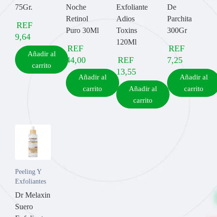
75Gr.
Noche
Exfoliante
De
Retinol
Adios
Parchita
REF
Puro 30Ml
Toxins
300Gr
9,64
120Ml
REF
REF
Añadir al
44,00
REF
7,25
carrito
13,55
Añadir al
Añadir al
carrito
Añadir al
carrito
carrito
Peeling Y
Exfoliantes
Dr Melaxin
Suero