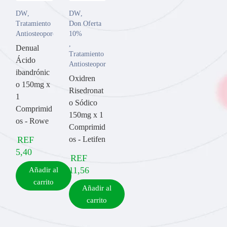
DW
,
DW
,
Tratamiento
Don Oferta
Antiosteoporosis/Antirreumáticos
10%
,
Denual
Tratamiento
Ácido
Antiosteoporosis/Antirreumáticos
ibandrónic
Oxidren
o 150mg x
Risedronat
1
o Sódico
Comprimid
150mg x 1
os - Rowe
Comprimid
REF
os - Letifen
5,40
REF
11,56
Añadir al
carrito
Añadir al
carrito