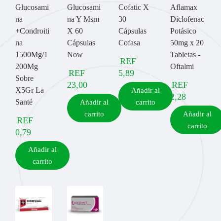
Glucosami
Glucosami
Cofatic X
Aflamax
na
na Y Msm
30
Diclofenac
+Condroiti
X 60
Cápsulas
Potásico
na
Cápsulas
Cofasa
50mg x 20
1500Mg/1
Now
Tabletas -
REF
200Mg
Oftalmi
REF
5,89
Sobre
23,00
REF
X5Gr La
Añadir al
2,28
Santé
Añadir al
carrito
carrito
Añadir al
REF
carrito
0,79
Añadir al
carrito