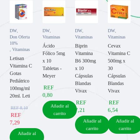
DW
,
DW
,
DW
,
DW
,
Don Oferta
Vitaminas
Vitaminas
Vitaminas
10%
Ácido
Biprin
Cevax
,
Vitaminas
Fólico 5mg
Vitamina
Vitamina C
Letisan
x 10
B6 300mg
500mg x
Vitamina C
Tabletas -
x 10
30
Gotas
Meyer
Cápsulas
Cápsulas
Pediátrico
Blandas
Blandas
REF
100mg/ml
Vivax
Vivax
0,80
20ml. Leti
REF
REF
Añadir al
REF
8,10
7,21
6,54
carrito
REF
Añadir al
Añadir al
7,29
carrito
carrito
Añadir al