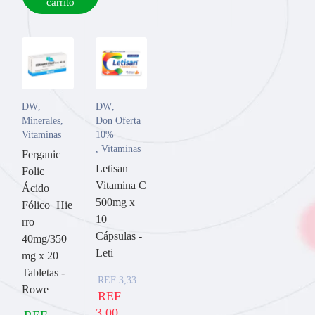
carrito
DW
,
DW
,
Minerales
,
Don Oferta
Vitaminas
10%
,
Vitaminas
Ferganic
Letisan
Folic
Vitamina C
Ácido
500mg x
Fólico+Hie
10
rro
Cápsulas -
40mg/350
Leti
mg x 20
Tabletas -
REF
3,33
Rowe
REF
3,00