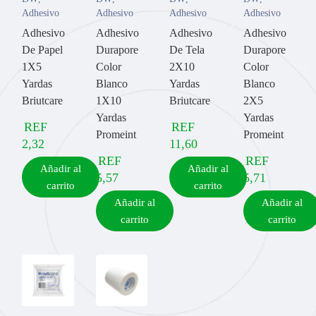
Adhesivo
Adhesivo
Adhesivo
Adhesivo
Adhesivo
Adhesivo
Adhesivo
Adhesivo
De Papel
Durapore
De Tela
Durapore
1X5
Color
2X10
Color
Yardas
Blanco
Yardas
Blanco
Briutcare
1X10
Briutcare
2X5
Yardas
Yardas
REF
REF
Promeint
Promeint
2,32
11,60
REF
REF
Añadir al
Añadir al
5,57
5,71
carrito
carrito
Añadir al
Añadir al
carrito
carrito