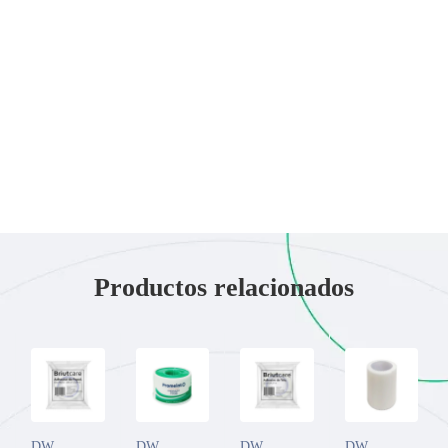
Productos relacionados
DW
,
DW
,
DW
,
DW
,