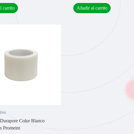
l carrito
Añadir al carrito
ivo
Durapore Color Blanco
s Promeint