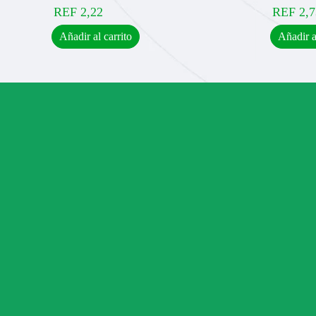
REF
2,22
REF
2,7
Añadir al carrito
Añadir a