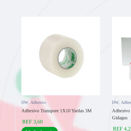
DW
,
Adhesivo
DW
,
Adhes
Adhesivo Transpore 1X10 Yardas 3M
Adhesivo 
Gidagus
REF
3,60
REF
4,2