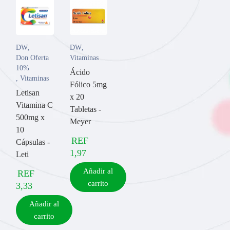
DW
,
DW
,
Don Oferta
Vitaminas
10%
Ácido
,
Vitaminas
Fólico 5mg
Letisan
x 20
Vitamina C
Tabletas -
500mg x
Meyer
10
REF
Cápsulas -
1,97
Leti
Añadir al
REF
carrito
3,33
Añadir al
carrito