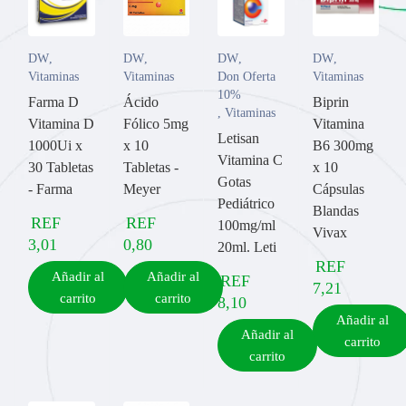
DW
,
DW
,
DW
,
DW
,
Vitaminas
Vitaminas
Don Oferta
Vitaminas
10%
Farma D
Ácido
Biprin
,
Vitaminas
Vitamina D
Fólico 5mg
Vitamina
Letisan
1000Ui x
x 10
B6 300mg
Vitamina C
30 Tabletas
Tabletas -
x 10
Gotas
- Farma
Meyer
Cápsulas
Pediátrico
Blandas
REF
REF
100mg/ml
Vivax
3,01
0,80
20ml. Leti
REF
Añadir al
Añadir al
REF
7,21
carrito
carrito
8,10
Añadir al
Añadir al
carrito
carrito