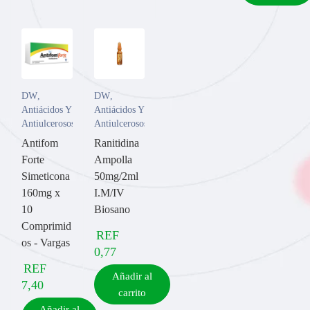
DW
,
DW
,
Antiácidos Y
Antiácidos Y
Antiulcerosos
Antiulcerosos
Antifom
Ranitidina
Forte
Ampolla
Simeticona
50mg/2ml
160mg x
I.M/IV
10
Biosano
Comprimid
REF
os - Vargas
0,77
REF
Añadir al
7,40
carrito
Añadir al