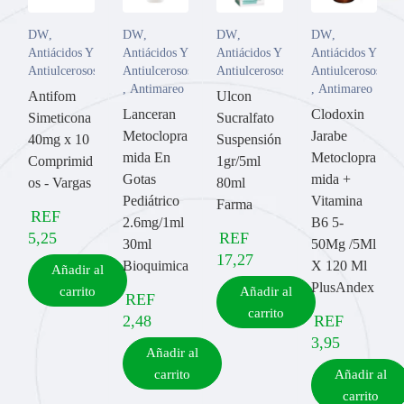
DW
,
DW
,
DW
,
DW
,
Antiácidos Y
Antiácidos Y
Antiácidos Y
Antiácidos Y
Antiulcerosos
Antiulcerosos
Antiulcerosos
Antiulcerosos
,
Antimareo
,
Antimareo
Antifom
Ulcon
Lanceran
Clodoxin
Simeticona
Sucralfato
Metoclopra
Jarabe
40mg x 10
Suspensión
mida En
Metoclopra
Comprimid
1gr/5ml
Gotas
mida +
os - Vargas
80ml
Pediátrico
Vitamina
Farma
REF
2.6mg/1ml
B6 5-
5,25
REF
30ml
50Mg /5Ml
17,27
Bioquimica
X 120 Ml
Añadir al
PlusAndex
carrito
Añadir al
REF
carrito
2,48
REF
3,95
Añadir al
carrito
Añadir al
carrito