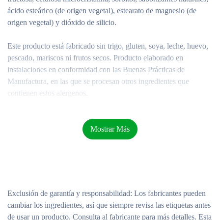
ácido esteárico (de origen vegetal), estearato de magnesio (de
origen vegetal) y dióxido de silicio.
Este producto está fabricado sin trigo, gluten, soya, leche, huevo,
pescado, mariscos ni frutos secos. Producto elaborado en
instalaciones en conformidad con las Buenas Prácticas de
Manufactura, en las que se procesan otros ingredientes que
contienen estos alergenos.
Advertencias
Este producto puede presentar una variación de color natural.
Mostrar Más
Una vez abierto, almacene el producto en un lugar fresco y seco.
Precaución: Solo para adultos. Consulte con un médico si usted
está embarazada o lactando, toma algún medicamento o tiene una
Exclusión de garantía y responsabilidad
: Los fabricantes pueden
afección médica. Mantenga fuera del alcance de los niños.
cambiar los ingredientes, así que siempre revisa las etiquetas antes
de usar un producto. Consulta al fabricante para más detalles. Esta