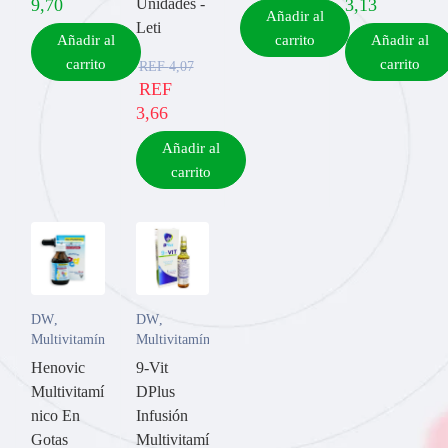
9,70
Unidades -
3,13
Añadir al
Leti
Añadir al
carrito
Añadir al
carrito
carrito
REF
4,07
REF
3,66
Añadir al
carrito
DW
,
DW
,
Multivitamínicos
Multivitamínicos
Henovic
9-Vit
Multivitamí
DPlus
nico En
Infusión
Gotas
Multivitamí