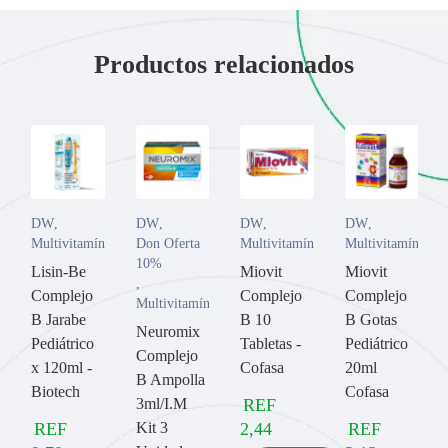
Productos relacionados
DW
,
DW
,
DW
,
DW
,
Multivitamínicos
Don Oferta
Multivitamínicos
Multivitamínicos
10%
Lisin-Be
Miovit
Miovit
,
Complejo
Complejo
Complejo
Multivitamínicos
B Jarabe
B 10
B Gotas
Neuromix
Pediátrico
Tabletas -
Pediátrico
Complejo
x 120ml -
Cofasa
20ml
B Ampolla
Biotech
Cofasa
3ml/I.M
REF
REF
Kit 3
2,44
REF