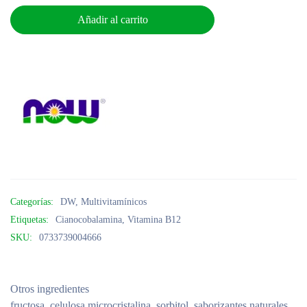
Añadir al carrito
Categorías:
DW
,
Multivitamínicos
Etiquetas:
Cianocobalamina
,
Vitamina B12
SKU:
0733739004666
Otros ingredientes
fructosa, celulosa microcristalina, sorbitol, saborizantes naturales,