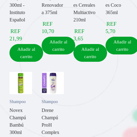
300ml -
Renovador
es Cereales
es Coco
Instituto
a 375ml
Multiactivo
365ml
Español
210ml
REF
REF
REF
10,70
REF
5,70
21,99
3,65
Añadir al
Añadir al
Añadir al
carrito
Añadir al
carrito
carrito
carrito
Shampoo
Shampoo
Novex
Drene
Champú
Champú
Bambú
ProH
300ml
Complex