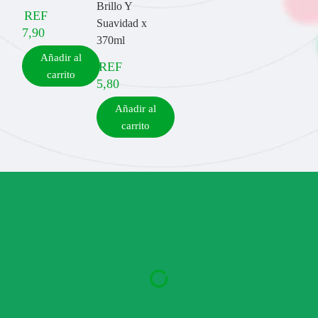
Brillo Y
REF
Suavidad x
7,90
370ml
Añadir al
REF
carrito
5,80
Añadir al
carrito