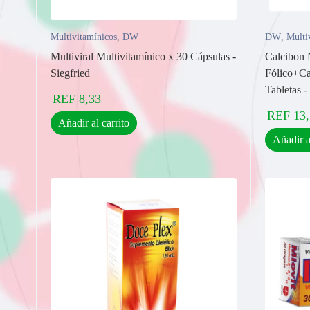
Multivitamínicos
,
DW
DW
,
Multi
Multiviral Multivitamínico x 30 Cápsulas -
Calcibon 
Siegfried
Fólico+Ca
Tabletas 
REF
8,33
REF
13
Añadir al carrito
Añadir a