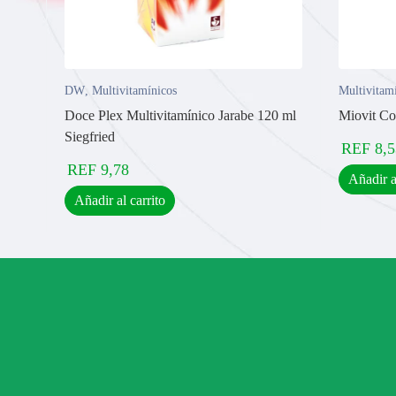
DW
,
Multivitamínicos
Multivitam
Doce Plex Multivitamínico Jarabe 120 ml
Miovit Co
Siegfried
REF
8,5
REF
9,78
Añadir a
Añadir al carrito