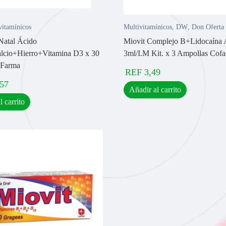
vitamínicos
Multivitamínicos
,
DW
,
Don Oferta
Natal Ácido
Miovit Complejo B+Lidocaína 
lcio+Hierro+Vitamina D3 x 30
3ml/I.M Kit. x 3 Ampollas Cofa
- Farma
REF
3,49
,57
Añadir al carrito
l carrito