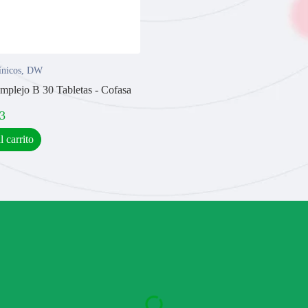
ínicos
,
DW
mplejo B 30 Tabletas - Cofasa
3
l carrito