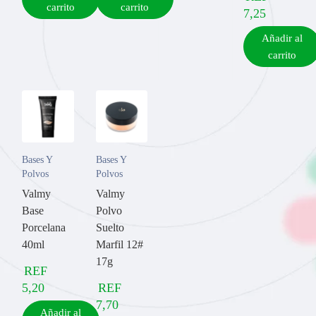
carrito
carrito
7,25
Añadir al
carrito
Bases Y
Bases Y
Polvos
Polvos
Valmy
Valmy
Base
Polvo
Porcelana
Suelto
40ml
Marfil 12#
17g
REF
5,20
REF
7,70
Añadir al