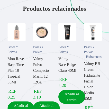
Productos relacionados
Bases Y
Bases Y
Bases Y
Bases Y
Polvos
Polvos
Polvos
Polvos
,
Hidratantes
Mon Reve
Valmy
Valmy
Valmy BB
Base Time
Polvo
Base Beige
Cream
Plus 10-
Compacto
Claro 40Ml
Hidratante
Tropical
Marfil-12
REF
Facial
35Ml
12Gr.
5,20
Color
REF
REF
Medio
Añadir al
8,25
3,10
40Ml
carrito
Añadir al
Añadir al
REF