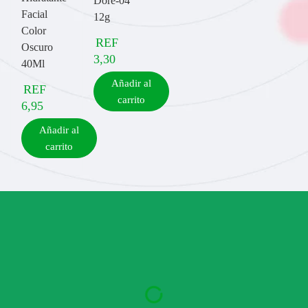
Dore-04
Facial
12g
Color
REF
Oscuro
3,30
40Ml
Añadir al
REF
carrito
6,95
Añadir al
carrito