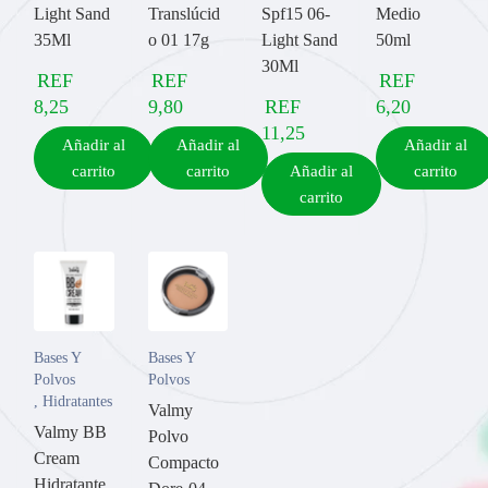
Light Sand
Translúcid
Spf15 06-
Medio
35Ml
o 01 17g
Light Sand
50ml
30Ml
REF
REF
REF
8,25
9,80
REF
6,20
11,25
Añadir al
Añadir al
Añadir al
carrito
carrito
Añadir al
carrito
carrito
Bases Y
Bases Y
Polvos
Polvos
,
Hidratantes
Valmy
Valmy BB
Polvo
Cream
Compacto
Hidratante