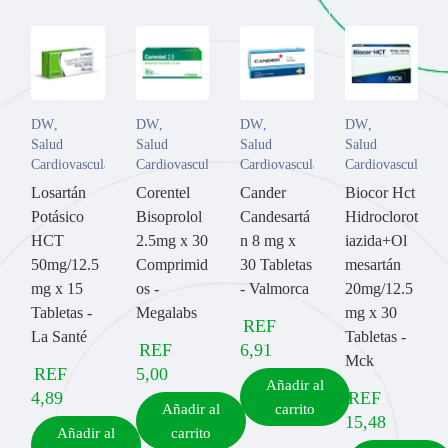
DW
,
DW
,
DW
,
DW
,
Salud
Salud
Salud
Salud
Cardiovascular
Cardiovascular
Cardiovascular
Cardiovascular
Losartán
Corentel
Cander
Biocor Hct
Potásico
Bisoprolol
Candesartá
Hidroclorot
HCT
2.5mg x 30
n 8 mg x
iazida+Ol
50mg/12.5
Comprimid
30 Tabletas
mesartán
mg x 15
os -
- Valmorca
20mg/12.5
Tabletas -
Megalabs
mg x 30
REF
La Santé
Tabletas -
REF
6,91
Mck
REF
5,00
Añadir al
4,89
REF
Añadir al
carrito
15,48
Añadir al
carrito