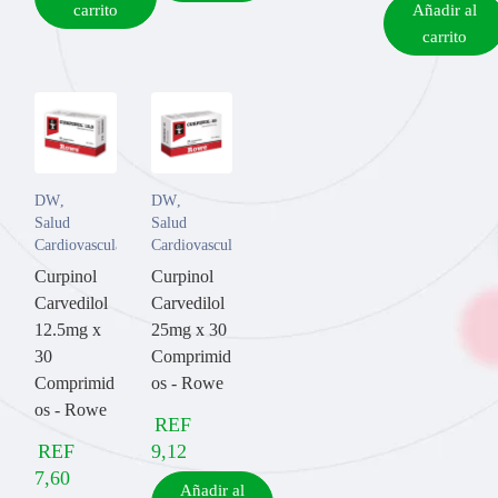
carrito
Añadir al
carrito
DW
,
DW
,
Salud
Salud
Cardiovascular
Cardiovascular
Curpinol
Curpinol
Carvedilol
Carvedilol
12.5mg x
25mg x 30
30
Comprimid
Comprimid
os - Rowe
os - Rowe
REF
REF
9,12
7,60
Añadir al