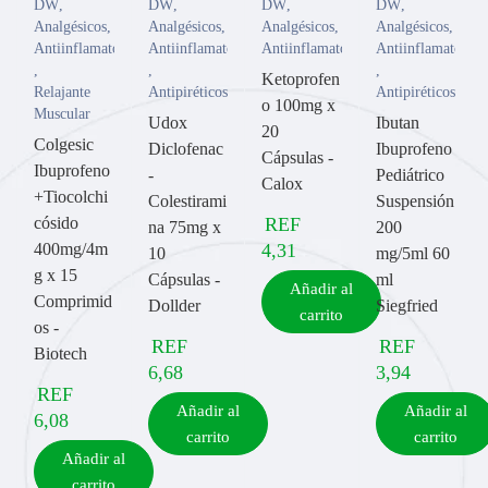
DW
,
DW
,
DW
,
DW
,
Analgésicos
,
Analgésicos
,
Analgésicos
,
Analgésicos
,
Antiinflamatorios
Antiinflamatorios
Antiinflamatorios
Antiinflamatorios
,
,
,
Ketoprofen
Relajante
Antipiréticos
Antipiréticos
o 100mg x
Muscular
Udox
Ibutan
20
Colgesic
Diclofenac
Ibuprofeno
Cápsulas -
Ibuprofeno
-
Pediátrico
Calox
+Tiocolchi
Colestirami
Suspensión
cósido
REF
na 75mg x
200
400mg/4m
4,31
10
mg/5ml 60
g x 15
Cápsulas -
ml
Añadir al
Comprimid
Dollder
Siegfried
carrito
os -
REF
REF
Biotech
6,68
3,94
REF
Añadir al
Añadir al
6,08
carrito
carrito
Añadir al
carrito