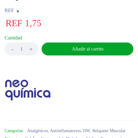
REF
REF
1,75
Cantidad
Añadir al carrito
Categorías:
Analgésicos
,
Antiinflamatorios
,
DW
,
Relajante Muscular