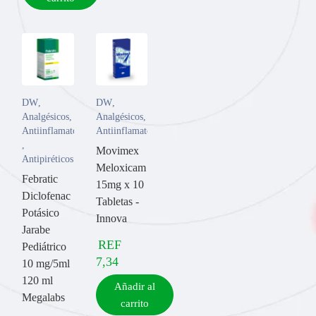
DW
,
DW
,
Analgésicos
,
Analgésicos
,
Antiinflamatorios
Antiinflamatorios
,
Movimex
Antipiréticos
Meloxicam
Febratic
15mg x 10
Diclofenac
Tabletas -
Potásico
Innova
Jarabe
REF
Pediátrico
7,34
10 mg/5ml
120 ml
Añadir al
Megalabs
carrito